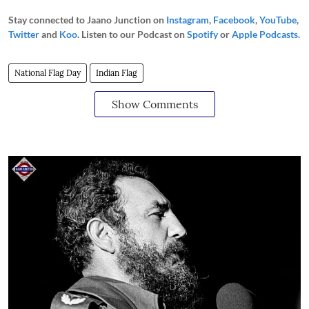
Stay connected to Jaano Junction on
Instagram
,
Facebook
,
YouTube
,
Twitter
and
Koo
. Listen to our Podcast on
Spotify
or
Apple Podcasts
.
National Flag Day
Indian Flag
Show Comments