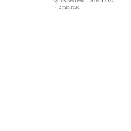
By
JJ News Desk
20 Feb 2024
2
min read