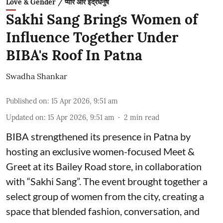
Love & Gender / प्यार और इंद्रधनुष
Sakhi Sang Brings Women of
Influence Together Under
BIBA's Roof In Patna
Swadha Shankar
Published on
:
15 Apr 2026, 9:51 am
Updated on
:
15 Apr 2026, 9:51 am
2
min read
BIBA strengthened its presence in Patna by
hosting an exclusive women-focused Meet &
Greet at its Bailey Road store, in collaboration
with “Sakhi Sang”. The event brought together a
select group of women from the city, creating a
space that blended fashion, conversation, and