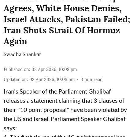
Agrees, White House Denies,
Israel Attacks, Pakistan Failed;
Iran Shuts Strait Of Hormuz
Again
Swadha Shankar
Published on
:
08 Apr 2026, 10:08 pm
Updated on
:
08 Apr 2026, 10:08 pm
3
min read
Iran's Speaker of the Parliament Ghalibaf
releases a statement claiming that 3 clauses of
their "10 point proposal" have been violated by
the US and Israel. Parliament Speaker Ghalibaf
says:
1. The first clause of the 10-point proposal has