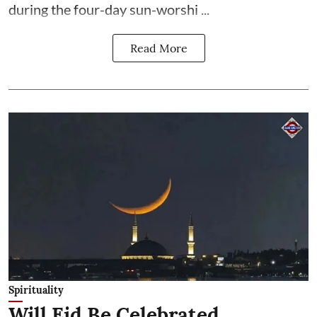
during the four-day sun-worshi ...
Read More
Spirituality
Will Eid Be Celebrated